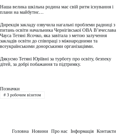
Наша велика шкільна родина має свій ритм існування і
плани на майбутнє…
Дирекція закладу озвучила нагальні проблеми радниці з
питань освіти начальника Чернігівської ОВА В’ячеслава
Чауса Тетяні Ясочко, яка завітала з метою залучення
закладів освіти до співпраці з міжнародними та
всеукраїнськими донорськими організаціями.
Дякуємо Тетяні Юріївні за турботу про освіту, безпеку
дітей, за добрі побажання та підтримку.
Позначки
#
З робочим візитом
Головна
Новини
Про нас
Інформація
Контакти