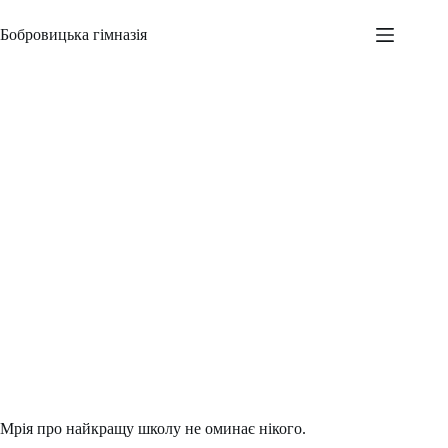
Перейти
до
Бобровицька гімназія
вмісту
З робочим візитом до Бобровицької гімназії
Адміністратор
06.03.2024
Новини
,
Шкільні заходи
Мрія про найкращу школу не оминає нікого.