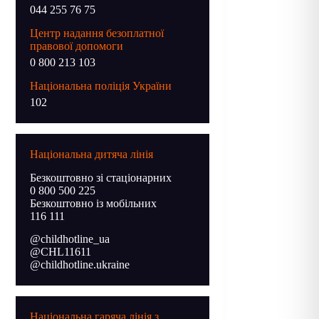
044 255 76 75
Центр надання безоплатної
правової допомоги
0 800 213 103
Національна поліція України
102
Національна дитяча лінія
Безкоштовно зі стаціонарних
0 800 500 225
Безкоштовно із мобільних
116 111
@childhotline_ua
@CHL11611
@childhotline.ukraine
Національна гаряча лінія з