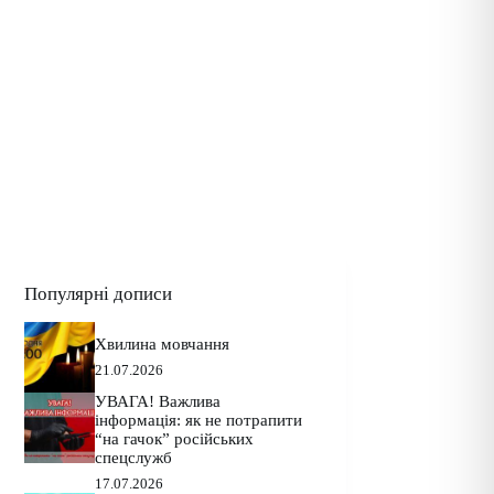
Популярні дописи
Хвилина мовчання
21.07.2026
УВАГА! Важлива
інформація: як не потрапити
“на гачок” російських
спецслужб
17.07.2026