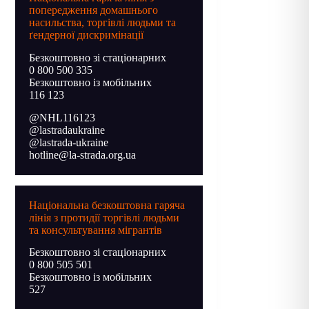
попередження домашнього
насильства, торгівлі людьми та
ґендерної дискримінації
Безкоштовно зі стаціонарних
0 800 500 335
Безкоштовно із мобільних
116 123
@NHL116123
@lastradaukraine
@lastrada-ukraine
hotline@la-strada.org.ua
Національна безкоштовна гаряча
лінія з протидії торгівлі людьми
та консультування мігрантів
Безкоштовно зі стаціонарних
0 800 505 501
Безкоштовно із мобільних
527