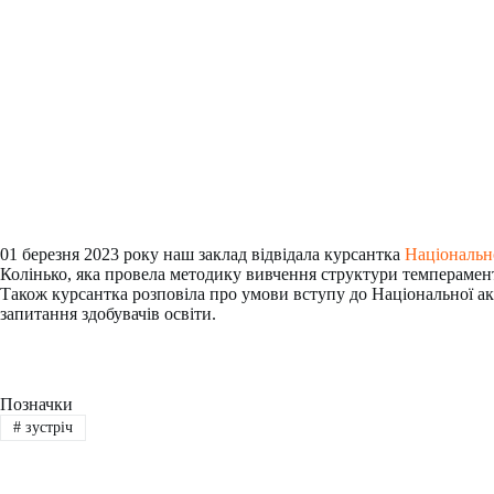
01 березня 2023 року наш заклад відвідала курсантка
Національно
Колінько, яка провела методику вивчення структури темпераменту
Також курсантка розповіла про умови вступу до Національної ака
запитання здобувачів освіти.
Позначки
#
зустріч