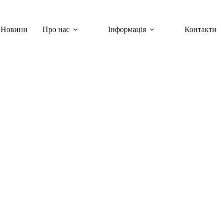
Новини
Про нас
Інформація
Контакти
 НАВС
ини
,
Шкільні заходи