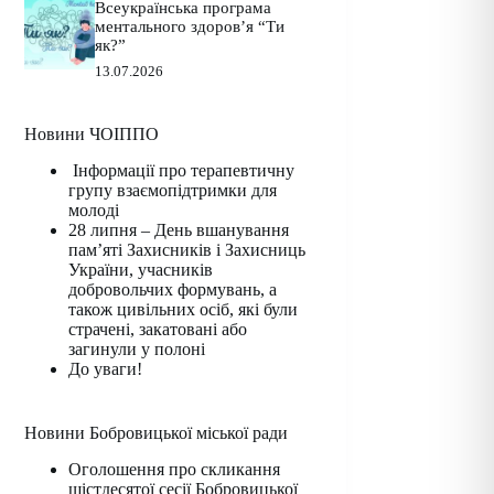
Всеукраїнська програма
ментального здоров’я “Ти
як?”
13.07.2026
Новини ЧОІППО
Інформації про терапевтичну
групу взаємопідтримки для
молоді
28 липня – День вшанування
пам’яті Захисників і Захисниць
України, учасників
добровольчих формувань, а
також цивільних осіб, які були
страчені, закатовані або
загинули у полоні
До уваги!
Новини Бобровицької міської ради
Оголошення про скликання
шістдесятої сесії Бобровицької