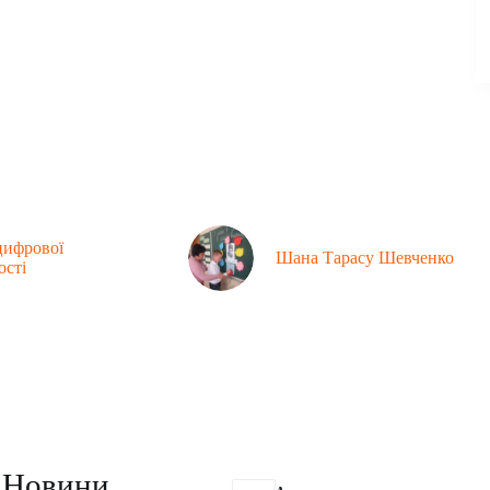
цифрової
Шана Тарасу Шевченко
ості
Контакти
Новини