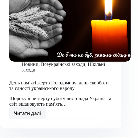
Новини
,
Всеукраїнські заходи
,
Шкільні
заходи
День пам’яті жертв Голодомору: день скорботи
та єдності українського народу
Щороку в четверту суботу листопада Україна та
світ вшановують пам’ять…
Читати далі
День
пам’яті
жертв
Голодомору: