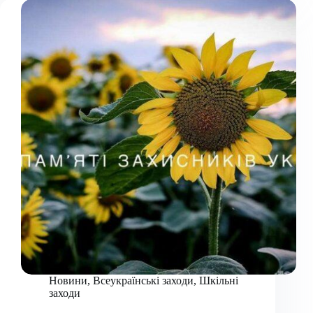
день
скорботи
та
єдності
українського
народу
Новини
,
Всеукраїнські заходи
,
Шкільні
заходи