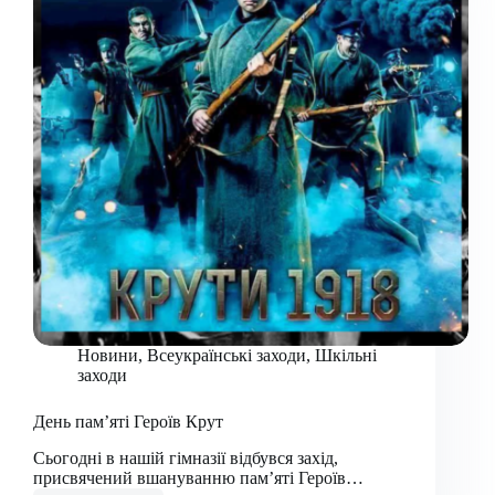
Новини
,
Всеукраїнські заходи
,
Шкільні
заходи
День пам’яті Героїв Крут
Сьогодні в нашій гімназії відбувся захід,
присвячений вшануванню пам’яті Героїв…