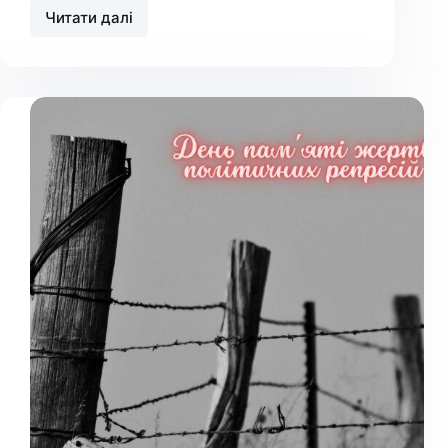
Читати далі
День
пам’яті
жертв
геноциду
кримськотатарського
народу