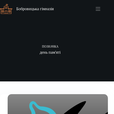
Перейти
до
Бобровицька гімназія
вмісту
ПОЗНАЧКА
день пам'яті