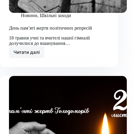
Новини
,
Шкільні заходи
День пам’яті жертв політичних репресій
18 травня учні та вчителі нашої гімназії
долучилися до вшанування…
Читати далі
День
пам’яті
жертв
політичних
репресій