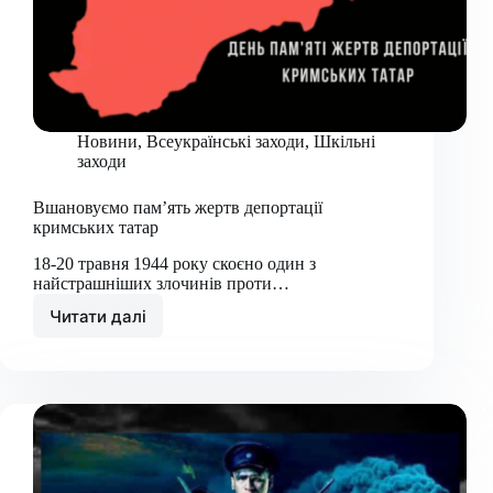
Новини
,
Всеукраїнські заходи
,
Шкільні
заходи
Вшановуємо пам’ять жертв депортації
кримських татар
18-20 травня 1944 року скоєно один з
найстрашніших злочинів проти…
Читати далі
Вшановуємо
пам’ять
жертв
депортації
кримських
татар