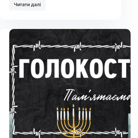
Читати далі
День
пам’яті
Героїв
Крут