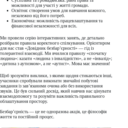
Суспільна та громадянська: рівні права та
можливості для участі у житті громади.
Освітня: створення умов для навчання кожного,
незалежно від його потреб.
Економічна: можливість працевлаштування та
фінансової незалежності для всіх.
Ми провели серію інтерактивних занять, де детально
розібрали правила коректного спілкування. Орієнтиром
для нас став «Довідник безбар’єрності» — гід із
толерантної взаємодії. Ми вчилися правилу «спочатку
людина»: казати «людина з інвалідністю», а не «інвалід»;
«дитина з аутизмом», а не «аутист». Мова має значення!
Щоб зрозуміти виклики, з якими щодня стикаються інші,
учасники спробували виконати звичайні побутові
завдання із зав’язаними очима або без використання
звуків. Це був сильний досвід, який навчив нас цінувати
взаємодопомогу та розуміти важливість правильного
облаштування простору.
Безбар’єрність — це не одноразова акція, це філософія
життя та постійний процес.