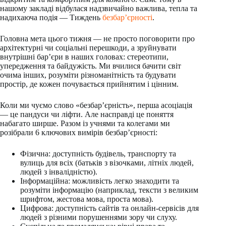
нашому закладі відбулася надзвичайно важлива, тепла та
надихаюча подія — Тиждень
безбар’єрності
.
Головна мета цього тижня — не просто поговорити про
архітектурні чи соціальні перешкоди, а зруйнувати
внутрішні бар’єри в наших головах: стереотипи,
упередження та байдужість. Ми вчилися бачити світ
очима інших, розуміти різноманітність та будувати
простір, де кожен почувається прийнятим і цінним.
Коли ми чуємо слово «безбар’єрність», перша асоціація
— це пандуси чи ліфти. Але насправді це поняття
набагато ширше. Разом із учнями та колегами ми
розібрали 6 ключових вимірів безбар’єрності:
Фізична: доступність будівель, транспорту та
вулиць для всіх (батьків з візочками, літніх людей,
людей з інвалідністю).
Інформаційна: можливість легко знаходити та
розуміти інформацію (наприклад, тексти з великим
шрифтом, жестова мова, проста мова).
Цифрова: доступність сайтів та онлайн-сервісів для
людей з різними порушеннями зору чи слуху.